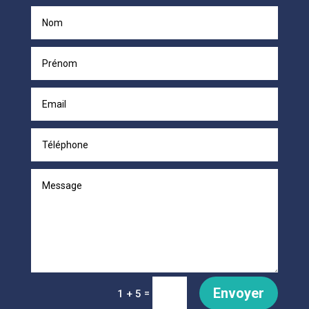
Envoyer
=
1 + 5